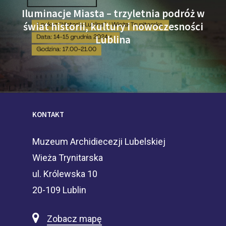
Iluminacje Miasta – trzyletnia podróż w
świat historii, kultury i nowoczesności
Lublina
KONTAKT
Muzeum Archidiecezji Lubelskiej
Wieża Trynitarska
ul. Królewska 10
20-109 Lublin
Zobacz mapę